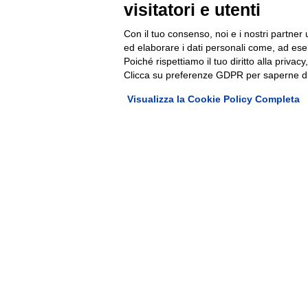
visitatori e utenti
Con il tuo consenso, noi e i nostri partner 
ed elaborare i dati personali come, ad esem
Poiché rispettiamo il tuo diritto alla privacy
Clicca su preferenze GDPR per saperne di
Visualizza la Cookie Policy Completa
Sede operat
Via Antoni
Sede legale
Via Bruno 
P.IVA: