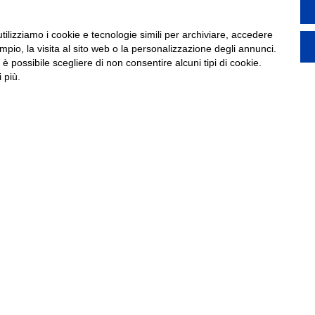
utilizziamo i cookie e tecnologie simili per archiviare, accedere
pio, la visita al sito web o la personalizzazione degli annunci.
, è possibile scegliere di non consentire alcuni tipi di cookie.
 più.
iva:
Telefono:
Mo
o Canova 30 – 40138 Bologna (BO)
051 594109
:
E-mail:
Rizzi 1 – 37012 Bussolengo (VR)
info@wellmicro.com