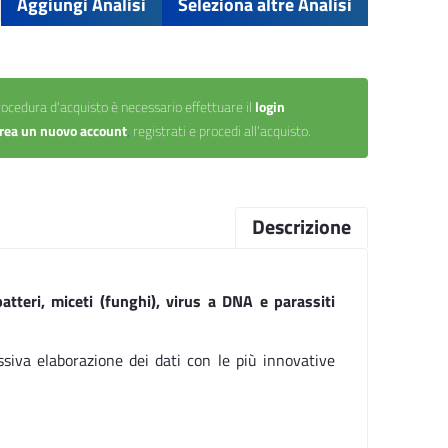
Aggiungi Analisi
Seleziona altre Analisi
ocedura d'acquisto è necessario effettuare il
login
rea un nuovo account
,
registrati e procedi all'acquisto.
Descrizione
batteri, miceti (funghi), virus a DNA e parassiti
iva elaborazione dei dati con le più innovative