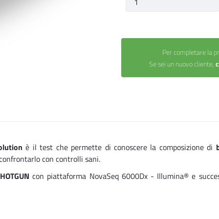
Per completare la pr
Se sei un nuovo cliente,
c
olution
è il test che permette di conoscere la composizione di
confrontarlo con controlli sani.
SHOTGUN
con piattaforma NovaSeq 6000Dx - Illumina® e success